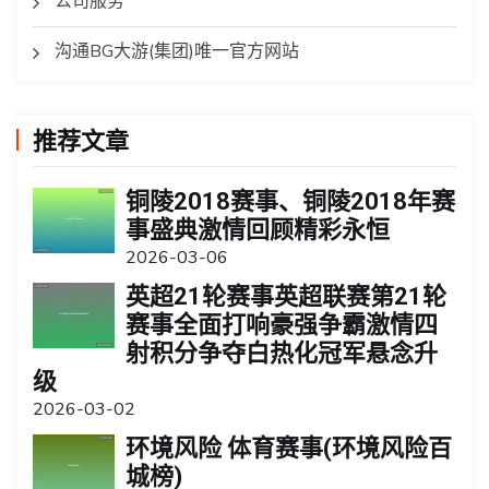
公司服务
沟通BG大游(集团)唯一官方网站
推荐文章
铜陵2018赛事、铜陵2018年赛
事盛典激情回顾精彩永恒
2026-03-06
英超21轮赛事英超联赛第21轮
赛事全面打响豪强争霸激情四
射积分争夺白热化冠军悬念升
级
2026-03-02
环境风险 体育赛事(环境风险百
城榜)