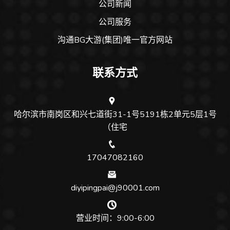
公司新闻
公司服务
沟通BG大游(集团)唯一官方网站
联系方式
哈尔滨市南岗区和兴七道街31-1号5191栋2单元5层1号
（住宅
17047082160
diyipingpai@j90001.com
营业时间：9:00-6:00